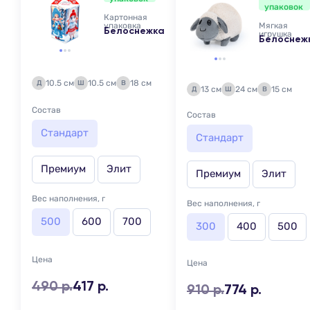
упаковок
Картонная
упаковка
Мягкая
Белоснежка
игрушка
Белоснеж
10.5 см
10.5 см
18 см
Д
Ш
В
13 см
24 см
15 см
Д
Ш
В
Состав
Состав
Стандарт
Стандарт
Премиум
Элит
Премиум
Элит
Вес наполнения, г
Вес наполнения, г
500
600
700
300
400
500
Цена
Цена
490 р.
417 р.
910 р.
774 р.