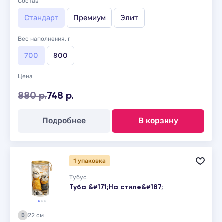
Состав
Стандарт
Премиум
Элит
Вес наполнения, г
700
800
Цена
880 р.
748 р.
Подробнее
В корзину
1 упаковка
Тубус
Туба &#171;На стиле&#187;
22 см
В