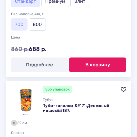
Стандарт
Премиум
Элит
Вес наполнения, г
700
800
Цена
860 р.
688 р.
Подробнее
В корзину
555 упаковок
Тубус
Туба-копилка &#171;Денежный
мешок&#187;
22 см
В
Состав