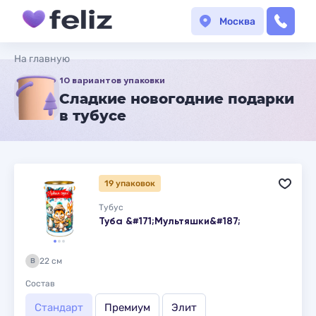
Москва
На главную
10 вариантов упаковки
Сладкие новогодние подарки
в тубусе
19 упаковок
Тубус
Туба &#171;Мультяшки&#187;
22 см
В
Состав
Стандарт
Премиум
Элит