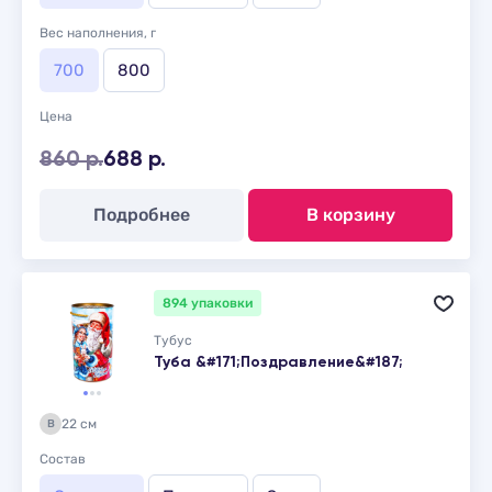
Вес наполнения, г
700
800
Цена
860 р.
688 р.
Подробнее
В корзину
894 упаковки
Тубус
Туба &#171;Поздравление&#187;
22 см
В
Состав