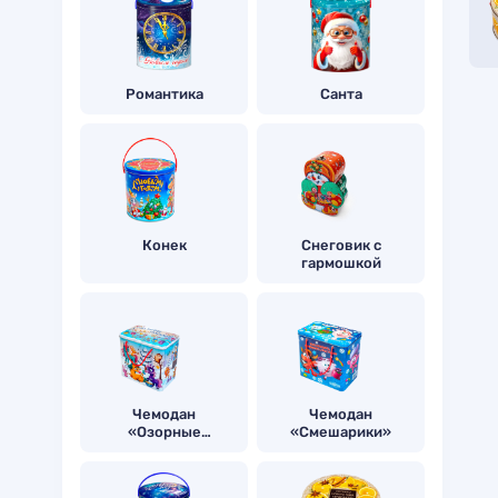
Романтика
Санта
Конек
Снеговик с
гармошкой
Чемодан
Чемодан
«Озорные
«Смешарики»
пони»