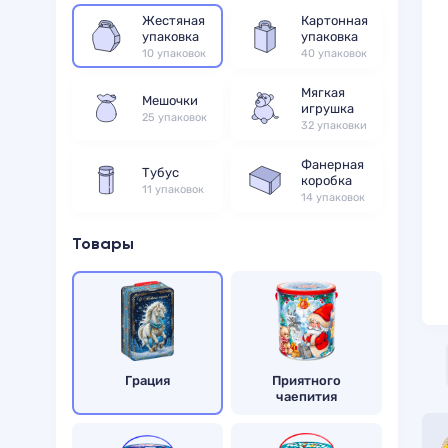
Жестяная
Картонная
упаковка
упаковка
10 упаковок
40 упаковок
Мягкая
Мешочки
игрушка
25 упаковок
32 упаковки
Фанерная
Тубус
коробка
11 упаковок
14 упаковок
Товары
Грация
Приятного
чаепития