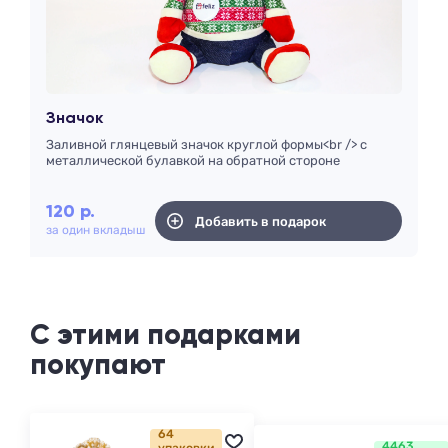
Значок
Заливной глянцевый значок круглой формы<br /> с
металлической булавкой на обратной стороне
120
р.
Добавить в подарок
за один вкладыш
С этими подарками
покупают
64
4463