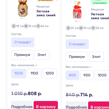
упаковки
упаковки
Мешочки
Мешочки
Уютная
Уютная
зима синий
зима сини
18 см
15 см
26 см
Д
Ш
В
20 см
15 см
25 см
Д
Ш
В
Состав
Состав
Стандарт
Стандарт
Премиум
Элит
Премиум
Элит
Вес наполнения, г
Вес наполнения, г
1000
1100
1200
800
900
1000
Цена
Цена
1 010 р.
808 р.
840 р.
714 р.
Подробнее
В корзину
Подробнее
В корзин