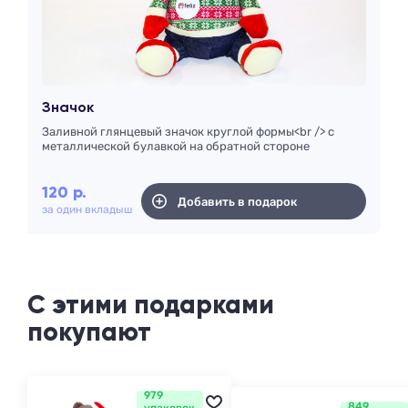
Значок
Заливной глянцевый значок круглой формы<br /> с
металлической булавкой на обратной стороне
120
р.
Добавить в подарок
за один вкладыш
С этими подарками
покупают
979
849