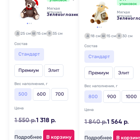
упаковок
упаковок
Мягкая
игрушка
Мягкая
Зеленоглазик
игрушка
Зеленогл
25 см
15 см
35 см
Д
Ш
В
18 см
15 см
30 см
Д
Ш
В
Состав
Состав
Стандарт
Стандарт
Премиум
Элит
Премиум
Элит
Вес наполнения, г
Вес наполнения, г
500
600
700
800
900
1000
Цена
Цена
1 550 р.
1 318 р.
1 840 р.
1 564 р.
Подробнее
В корзину
Подробнее
В корзин