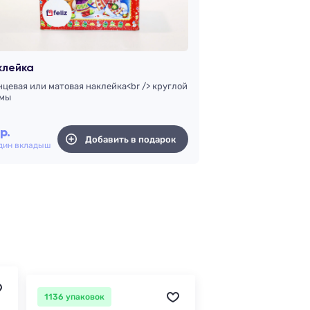
клейка
нцевая или матовая наклейка<br /> круглой
мы
р.
Добавить в подарок
один вкладыш
1136 упаковок