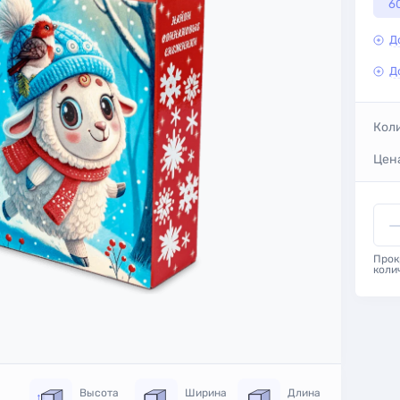
6
Д
Д
Кол
Цена
Прок
коли
Высота
Ширина
Длина