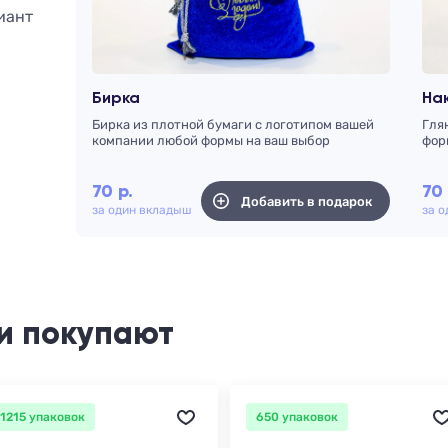
иант
Бирка
На
Бирка из плотной бумаги с логотипом вашей
Гля
компании любой формы на ваш выбор
фор
70
р.
70
Добавить в подарок
за один вкладыш
за 
и покупают
1215 упаковок
650 упаковок