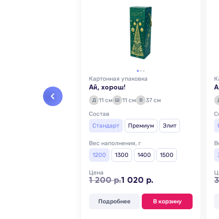
Картонная упаковка
К
Ай, хорош!
А
11 см
11 см
37 см
Д
Ш
В
Состав
С
Стандарт
Премиум
Элит
Вес наполнения, г
В
1200
1300
1400
1500
Цена
Ц
1 200 р.
1 020 р.
3
Подробнее
В корзину