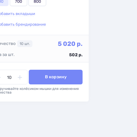
00
700
800
обавить вкладыши
обавить брендирование
5 020
р.
ичество
10
шт.
 за шт.
502
р.
В корзину
ручивайте колёсиком мышки для изменения
чества