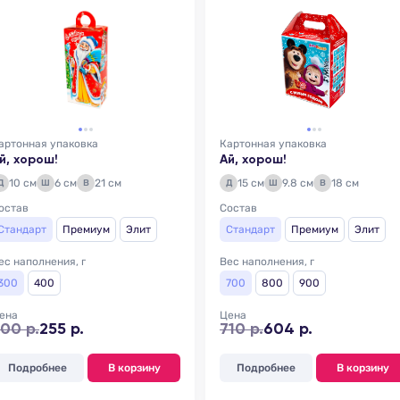
артонная упаковка
Картонная упаковка
й, хорош!
Ай, хорош!
10 см
6 см
21 см
15 см
9.8 см
18 см
Д
Ш
В
Д
Ш
В
остав
Состав
Стандарт
Премиум
Элит
Стандарт
Премиум
Элит
ес наполнения, г
Вес наполнения, г
300
400
700
800
900
ена
Цена
00 р.
255 р.
710 р.
604 р.
Подробнее
В корзину
Подробнее
В корзину