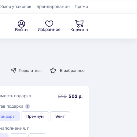
Обзор упаковок
Брендирование
Промо
Избранное
Войти
Корзина
Поделиться
В избранное
имость подарка
590
502 р.
тав подарка
тандарт
Премиум
Элит
наполнения, г