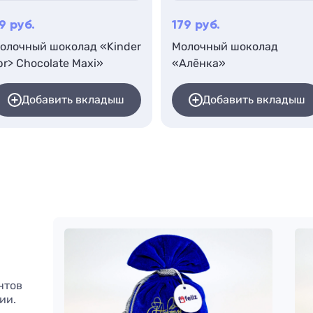
9
руб.
179
руб.
олочный шоколад «Kinder
Молочный шоколад
br> Chocolate Maxi»
«Алёнка»
Добавить вкладыш
Добавить вкладыш
нтов
ии.