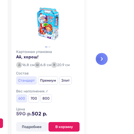
Картонная упаковка
Ай, хорош!
16.8 см
6.8 см
20.9 см
Д
Ш
В
Состав
Стандарт
Премиум
Элит
Вес наполнения, г
600
700
800
Цена
590 р.
502 р.
Подробнее
В корзину