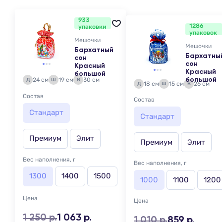
933
1286
упаковки
упаковок
Мешочки
Мешочки
Бархатный
Бархатны
сон
сон
Красный
Красный
большой
24 см
19 см
30 см
большой
Д
Ш
В
18 см
15 см
26 см
Д
Ш
В
Состав
Состав
Стандарт
Стандарт
Премиум
Элит
Премиум
Элит
Вес наполнения, г
Вес наполнения, г
1300
1400
1500
1000
1100
1200
Цена
Цена
1 250 р.
1 063 р.
1 010 р.
859 р.