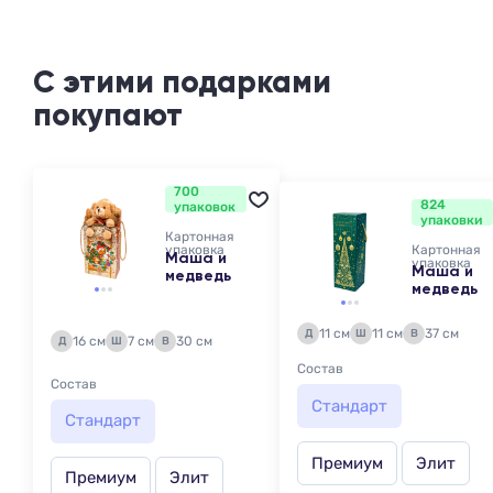
С этими подарками
покупают
700
824
упаковок
упаковки
Картонная
упаковка
Картонная
Маша и
упаковка
Маша и
медведь
медведь
11 см
11 см
37 см
Д
Ш
В
16 см
7 см
30 см
Д
Ш
В
Состав
Состав
Стандарт
Стандарт
Премиум
Элит
Премиум
Элит