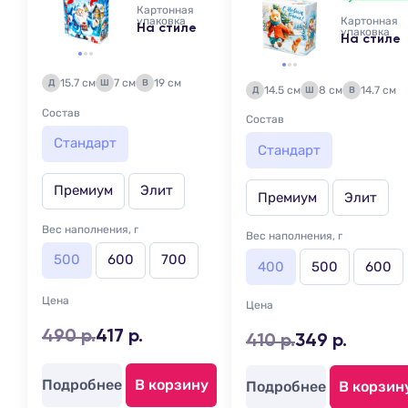
Картонная
упаковка
Картонная
На стиле
упаковка
На стиле
15.7 см
7 см
19 см
Д
Ш
В
14.5 см
8 см
14.7 см
Д
Ш
В
Состав
Состав
Стандарт
Стандарт
Премиум
Элит
Премиум
Элит
Вес наполнения, г
Вес наполнения, г
500
600
700
400
500
600
Цена
Цена
490 р.
417 р.
410 р.
349 р.
Подробнее
В корзину
Подробнее
В корзин