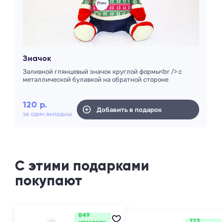
Значок
Заливной глянцевый значок круглой формы<br /> с
металлической булавкой на обратной стороне
120
р.
Добавить в подарок
за один вкладыш
С этими подарками
покупают
849
773