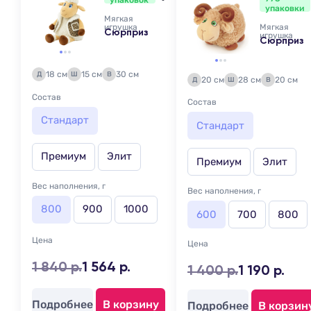
упаковок
упаковки
Мягкая
игрушка
Мягкая
Сюрприз
игрушка
Сюрприз
18 см
15 см
30 см
Д
Ш
В
20 см
28 см
20 см
Д
Ш
В
Состав
Состав
Стандарт
Стандарт
Премиум
Элит
Премиум
Элит
Вес наполнения, г
Вес наполнения, г
800
900
1000
600
700
800
Цена
Цена
1 840 р.
1 564 р.
1 400 р.
1 190 р.
Подробнее
В корзину
Подробнее
В корзин