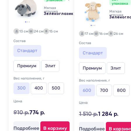
упаковок
упаковка
Мягкая
игрушка
Мягкая
Зеленоглазик
игрушка
Зеленогл
13 см
24 см
15 см
Д
Ш
В
17 см
16 см
26 см
Д
Ш
В
Состав
Состав
Стандарт
Стандарт
Премиум
Элит
Премиум
Элит
Вес наполнения, г
Вес наполнения, г
300
400
500
600
700
800
Цена
Цена
910 р.
774 р.
1 510 р.
1 284 р.
Подробнее
В корзину
Подробнее
В корзин