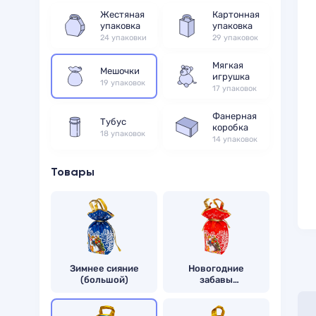
Жестяная
Картонная
упаковка
упаковка
24 упаковки
29 упаковок
Мягкая
Мешочки
игрушка
19 упаковок
17 упаковок
Фанерная
Тубус
коробка
18 упаковок
14 упаковок
Товары
Зимнее сияние
Новогодние
(большой)
забавы
(большой)