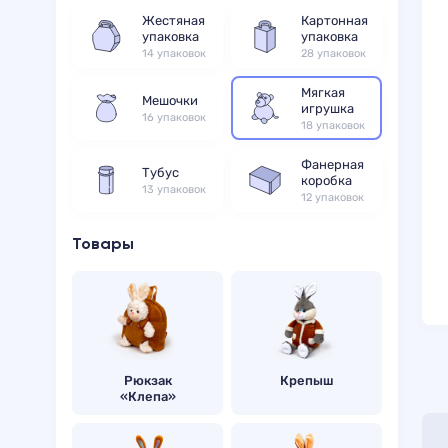
Жестяная
Картонная
упаковка
упаковка
14 упаковок
28 упаковок
Мягкая
Мешочки
игрушка
16 упаковок
18 упаковок
Фанерная
Тубус
коробка
13 упаковок
12 упаковок
Товары
Рюкзак
Крепыш
«Клепа»