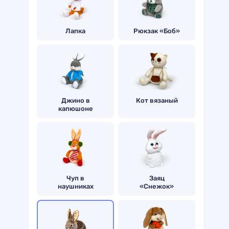
Лапка
Рюкзак «Боб»
Джино в
Кот вязаный
капюшоне
Чуп в
Заяц
наушниках
«Снежок»