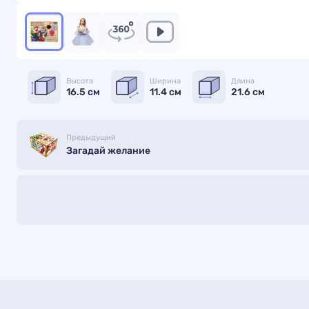
Высота
Ширина
Длина
16.5 см
11.4 см
21.6 см
Предыдущий
Загадай желание