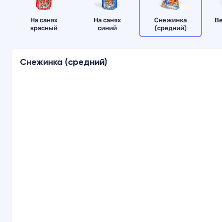
На санях
На санях
Снежинка
В
красный
синий
(средний)
Снежинка (средний)