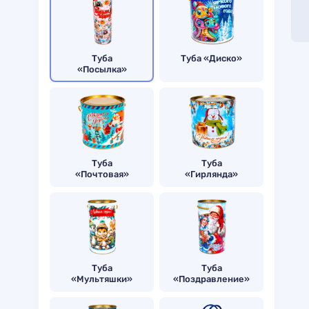
Туба
Туба «Диско»
«Посылка»
Туба
Туба
«Почтовая»
«Гирлянда»
Туба
Туба
«Мультяшки»
«Поздравление»