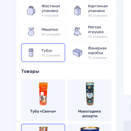
Жестяная
Картонная
упаковка
упаковка
9 упаковок
44 упаковки
Мягкая
Мешочки
игрушка
29 упаковок
23 упаковки
Фанерная
Тубус
коробка
10 упаковок
13 упаковок
Товары
Туба «Свеча»
Новогоднее
ассорти