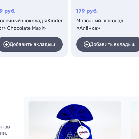
9
руб.
179
руб.
олочный шоколад «Kinder
Молочный шоколад
br> Chocolate Maxi»
«Алёнка»
Добавить вкладыш
Добавить вкладыш
нтов
ии.