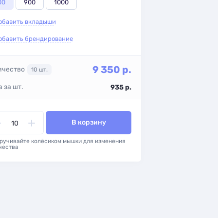
00
900
1000
обавить вкладыши
обавить брендирование
9 350
р.
ичество
10
шт.
 за шт.
935
р.
В корзину
ручивайте колёсиком мышки для изменения
чества