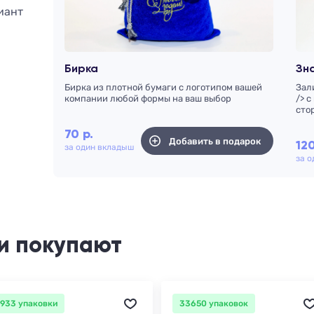
иант
Бирка
Зн
Бирка из плотной бумаги с логотипом вашей
Зал
компании любой формы на ваш выбор
/> 
сто
70
р.
Добавить в подарок
12
за один вкладыш
за 
и покупают
933 упаковки
33650 упаковок