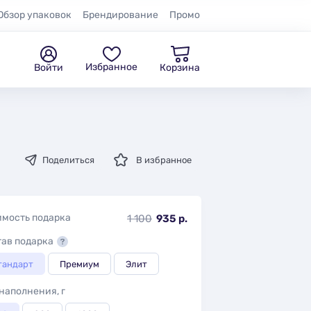
Обзор упаковок
Брендирование
Промо
Избранное
Войти
Корзина
Поделиться
В избранное
имость подарка
1 100
935 р.
тав подарка
тандарт
Премиум
Элит
наполнения, г