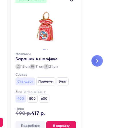
Мешочки
Барашек в шарфике
15 см
11 см
21 см
Д
Ш
В
Состав
Стандарт
Премиум
Элит
Вес наполнения, г
400
500
600
Цена
490 р.
417 р.
Подробнее
В корзину