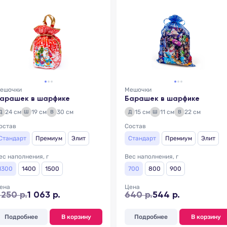
ешочки
Мешочки
арашек в шарфике
Барашек в шарфике
24 см
19 см
30 см
15 см
11 см
22 см
Д
Ш
В
Д
Ш
В
остав
Состав
Стандарт
Премиум
Элит
Стандарт
Премиум
Элит
ес наполнения, г
Вес наполнения, г
1300
1400
1500
700
800
900
ена
Цена
 250 р.
1 063 р.
640 р.
544 р.
Подробнее
В корзину
Подробнее
В корзину