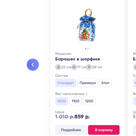
Мешочки
М
Барашек в шарфике
Б
22 см
17 см
28 см
Д
Ш
В
Состав
С
Стандарт
Премиум
Элит
Вес наполнения, г
В
1000
1100
1200
Цена
Ц
1 010 р.
859 р.
1
Подробнее
В корзину