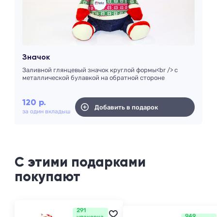
Значок
Заливной глянцевый значок круглой формы<br /> с
металлической булавкой на обратной стороне
120
р.
Добавить в подарок
за один вкладыш
С этими подарками
покупают
291
949