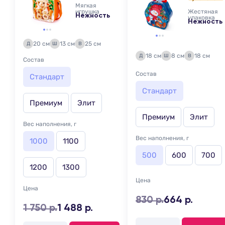
Мягкая
игрушка
Жестяная
Нежность
упаковка
Нежность
20 см
13 см
25 см
Д
Ш
В
18 см
8 см
18 см
Д
Ш
В
Состав
Состав
Стандарт
Стандарт
Премиум
Элит
Премиум
Элит
Вес наполнения, г
Вес наполнения, г
1000
1100
500
600
700
1200
1300
Цена
Цена
830 р.
664 р.
1 750 р.
1 488 р.