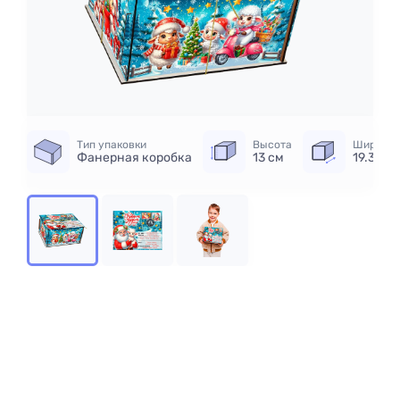
Тип упаковки
Высота
Ширина
Фанерная коробка
13 см
19.3 см