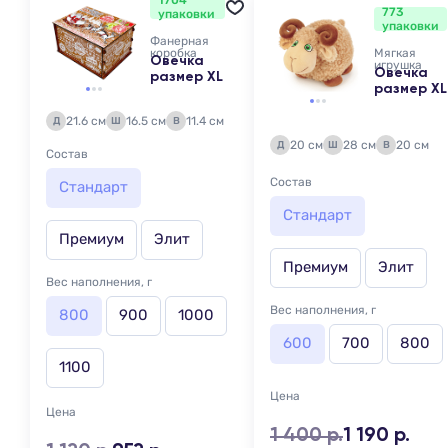
1704
773
упаковки
упаковки
Фанерная
коробка
Мягкая
Овечка
игрушка
Овечка
размер XL
размер XL
21.6 см
16.5 см
11.4 см
Д
Ш
В
20 см
28 см
20 см
Д
Ш
В
Состав
Состав
Стандарт
Стандарт
Премиум
Элит
Премиум
Элит
Вес наполнения, г
Вес наполнения, г
800
900
1000
600
700
800
1100
Цена
Цена
1 400 р.
1 190 р.