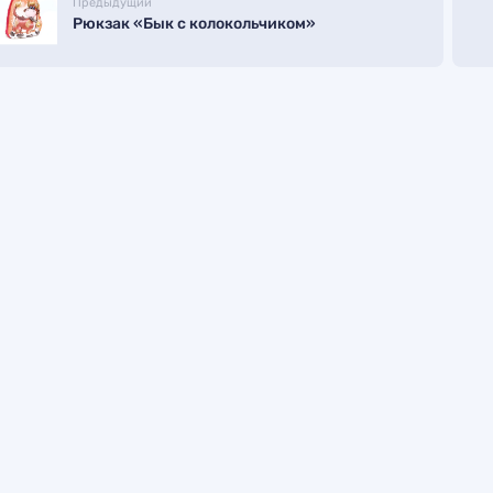
Предыдущий
Рюкзак «Бык с колокольчиком»