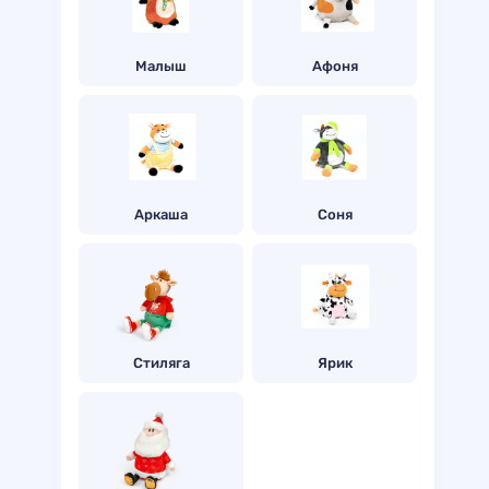
Малыш
Афоня
Аркаша
Соня
Стиляга
Ярик