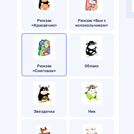
Рюкзак
Рюкзак «Бык с
«Красавчик»
колокольчиком»
Рюкзак
Облако
«Снеговик»
Звездочка
Ник