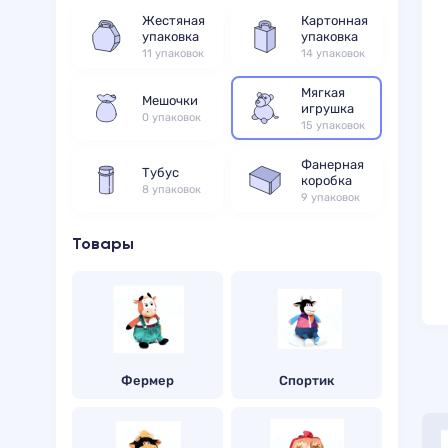
Жестяная
Картонная
упаковка
упаковка
11 упаковок
14 упаковок
Мягкая
Мешочки
игрушка
0 упаковок
15 упаковок
Фанерная
Тубус
коробка
8 упаковок
9 упаковок
Товары
Фермер
Спортик