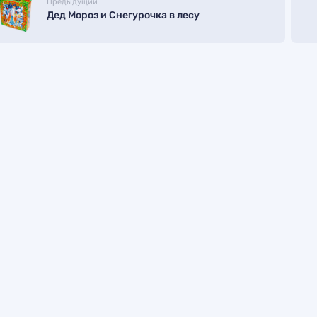
Предыдущий
Дед Мороз и Снегурочка в лесу