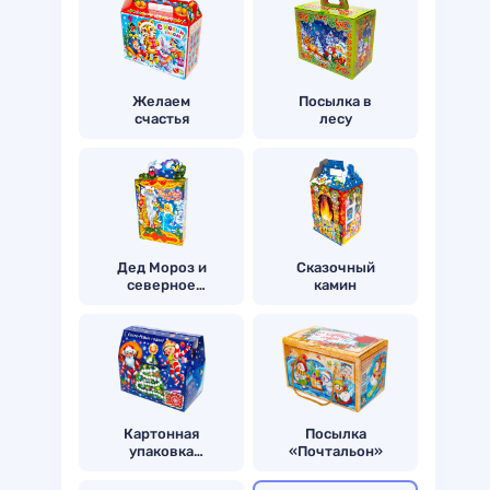
Желаем
Посылка в
счастья
лесу
Дед Мороз и
Сказочный
северное
камин
сияние
Картонная
Посылка
упаковка
«Почтальон»
полёт