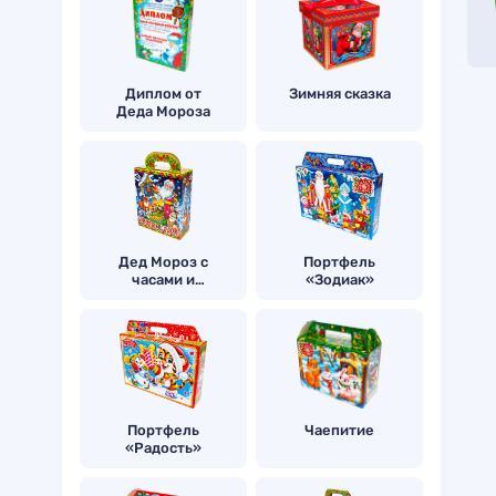
Диплом от
Зимняя сказка
Деда Мороза
Дед Мороз с
Портфель
часами и
«Зодиак»
зверятами
Портфель
Чаепитие
«Радость»