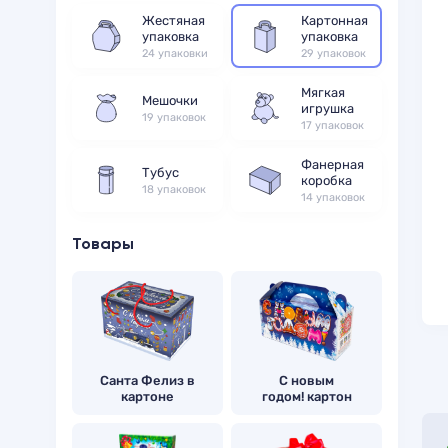
Жестяная
Картонная
упаковка
упаковка
24 упаковки
29 упаковок
Мягкая
Мешочки
игрушка
19 упаковок
17 упаковок
Фанерная
Тубус
коробка
18 упаковок
14 упаковок
Товары
Санта Фелиз в
С новым
картоне
годом! картон