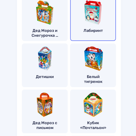
Дед Мороз и
Лабиринт
Снегурочка в
лесу
Детишки
Белый
тигренок
Дед Мороз с
Кубик
письмом
«Почтальон»