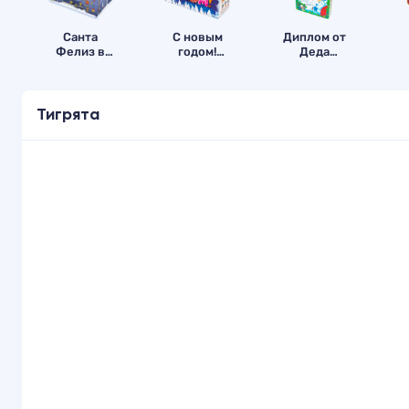
Санта
С новым
Диплом от
Фелиз в
годом!
Деда
картоне
картон
Мороза
Тигрята