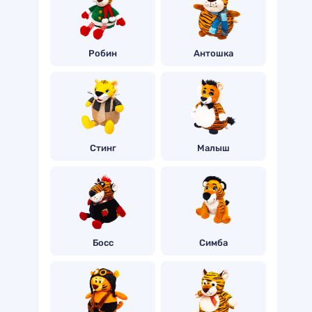
Робин
Антошка
Стинг
Малыш
Босс
Симба