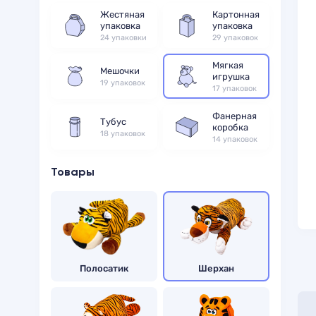
Жестяная
Картонная
упаковка
упаковка
24 упаковки
29 упаковок
Мягкая
Мешочки
игрушка
19 упаковок
17 упаковок
Фанерная
Тубус
коробка
18 упаковок
14 упаковок
Товары
Полосатик
Шерхан