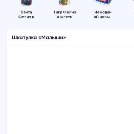
Санта
Тигр Фелиз
Чемодан
Фелиз в
в жести
«С новым
жести
годом!»
Шкатулка «Малыши»