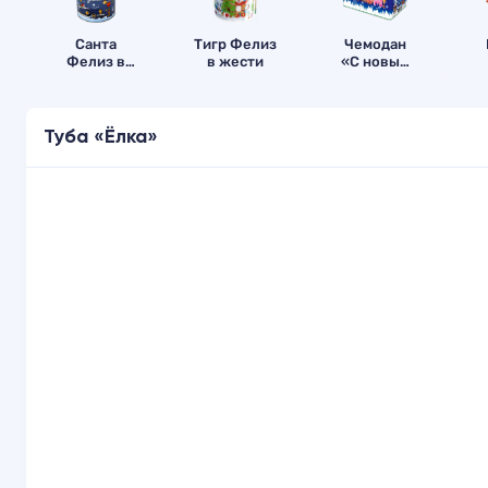
Санта
Тигр Фелиз
Чемодан
Фелиз в
в жести
«С новым
жести
годом!»
Туба «Ёлка»