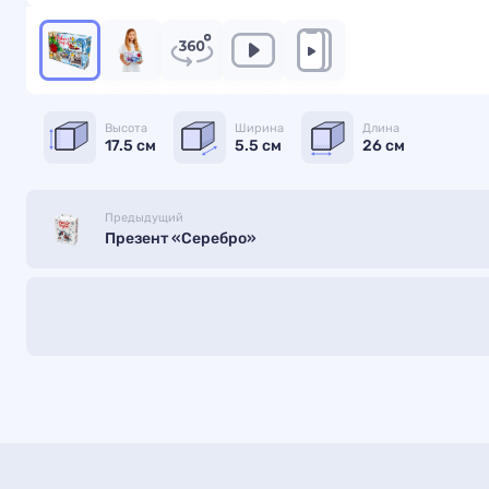
Высота
Ширина
Длина
17.5 см
5.5 см
26 см
Предыдущий
Презент «Серебро»