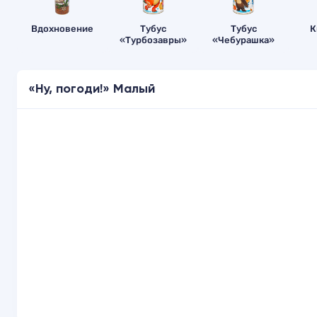
Вдохновение
Тубус
Тубус
К
«Турбозавры»
«Чебурашка»
«Ну, погоди!» Малый