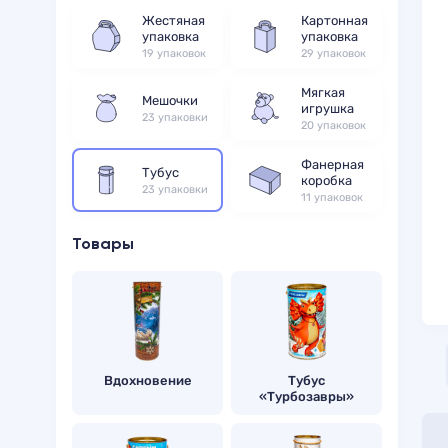
Жестяная
Картонная
упаковка
упаковка
19 упаковок
29 упаковок
Мягкая
Мешочки
игрушка
23 упаковки
20 упаковок
Фанерная
Тубус
коробка
23 упаковки
11 упаковок
Товары
Вдохновение
Тубус
«Турбозавры»