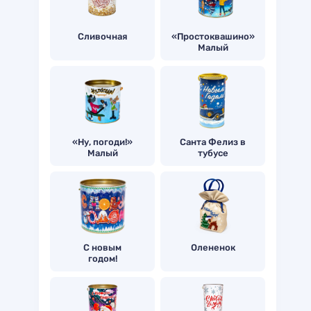
Сливочная
«Простоквашино»
Малый
«Ну, погоди!»
Санта Фелиз в
Малый
тубусе
С новым
Олененок
годом!