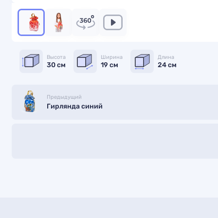
Высота
Ширина
Длина
30 см
19 см
24 см
Предыдущий
Гирлянда синий