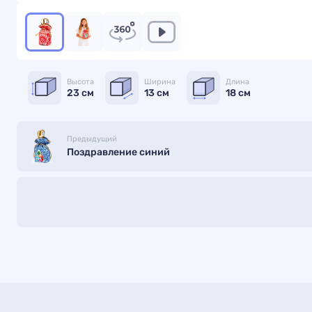
Высота
Ширина
Длина
23 см
13 см
18 см
Предыдущий
Поздравление синий