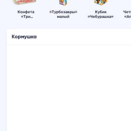
Конфета
«Турбозавры»
Кубик
Чет
«Три
малый
«Чебурашка»
«А
снеговика»
Кормушка