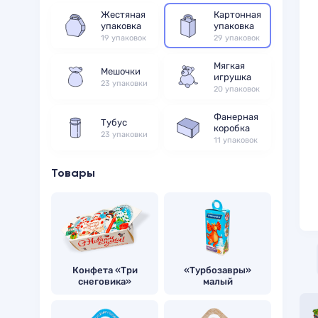
Жестяная
Картонная
упаковка
упаковка
19 упаковок
29 упаковок
Мягкая
Мешочки
игрушка
23 упаковки
20 упаковок
Фанерная
Тубус
коробка
23 упаковки
11 упаковок
Товары
Конфета «Три
«Турбозавры»
снеговика»
малый