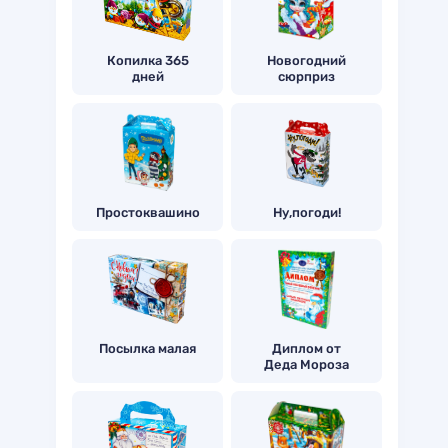
Копилка 365
Новогодний
дней
сюрприз
Простоквашино
Ну,погоди!
Посылка малая
Диплом от
Деда Мороза