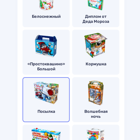
Белоснежный
Диплом от
Деда Мороза
«Простоквашино»
Кормушка
Большой
Посылка
Волшебная
ночь