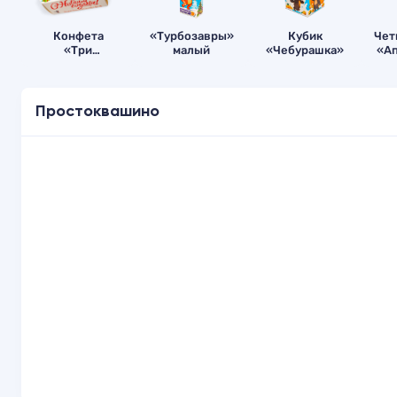
Конфета
«Турбозавры»
Кубик
Чет
«Три
малый
«Чебурашка»
«А
снеговика»
Простоквашино